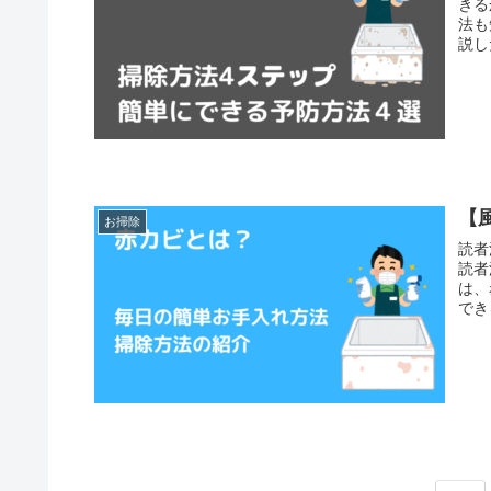
きる
法も
説し
【
お掃除
読者
読者
は、
でき