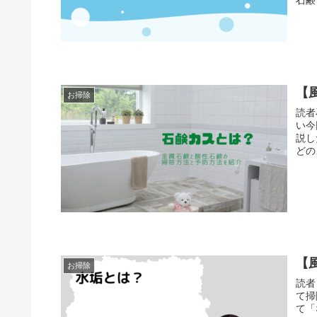
【
お掃除
読者
い今
説し
どの
【
お掃除
読者
て掃
て「