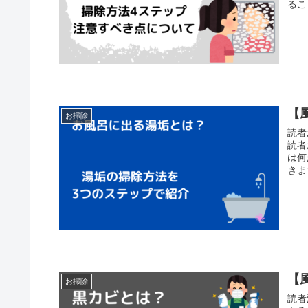
るこ
【
お掃除
読者
読者
は何
きま
【
お掃除
読者