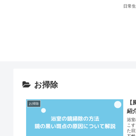
日常生
お掃除
【
お掃除
紹
浴室
こす
た目
石鹸