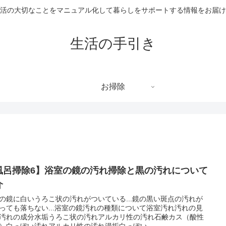
活の大切なことをマニュアル化して暮らしをサポートする情報をお届け
生活の手引き
お掃除
風呂掃除6】浴室の鏡の汚れ掃除と黒の汚れについて
介
の鏡に白いうろこ状の汚れがついている...鏡の黒い斑点の汚れが
っても落ちない...浴室の鏡汚れの種類について浴室汚れ汚れの見
汚れの成分水垢うろこ状の汚れアルカリ性の汚れ石鹸カス（酸性
）白っぽい汚れアルカリ性の汚れ湯垢白っぽい...